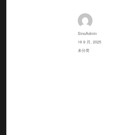
作
SinoAdmin
者
发
16 9 月, 2025
布
分
未分类
于
类