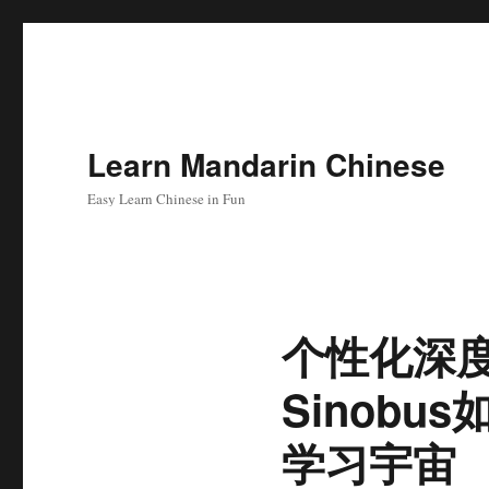
Learn Mandarin Chinese
Easy Learn Chinese in Fun
个性化深度
Sinob
学习宇宙