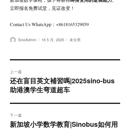
立即报名免费试堂，见证改变！
Contact Us WhatsApp：+8618165329059
作
发
分
SinoAdmin
16 5 月, 2025
未分类
者
布
类
于
文
上一篇
章
还在盲目英文補習嗎|2025sino-bus
上
助港澳学生弯道超车
篇
导
文
航
章：
下一篇
新加坡小学数学教育|Sinobus如何用
下