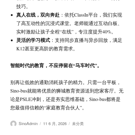
技巧
。
真人在线，双向奔赴
：依托ClassIn平台，我们实现
了高互动性的沉浸式课堂。老师能通过互动白板、
实时激励让孩子全程“在线”，专注度提升40%
。
灵活的学习模式
：支持同步直播与异步回放，满足
K12甚至更高阶的教育需求
。
智能时代的教育，不应停留在“马车时代”。
别再让低效的通勤消耗孩子的精力。只需一台平板，
Sino-bus就能将优质的狮城教育资源送到您家客厅。无
论是PSLE冲刺，还是夯实思维基础，Sino-bus都将是
您最值得信赖的“家庭教育合伙人”。
作
发
分
SinoAdmin
11 6 月, 2026
未分类
者
布
类