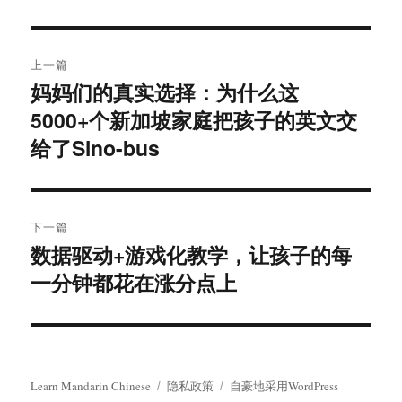
于
文
上一篇
章
妈妈们的真实选择：为什么这
上
5000+个新加坡家庭把孩子的英文交
篇
导
文
给了Sino-bus
航
章：
下一篇
数据驱动+游戏化教学，让孩子的每
下
一分钟都花在涨分点上
篇
文
章：
Learn Mandarin Chinese
隐私政策
自豪地采用WordPress