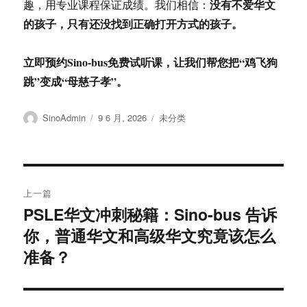
没有不爱华文
趣，用专业课程保证成绩。我们相信：
的孩子，只有还没找到正确打开方式的孩子。
立即预约Sino-bus免费试听课，让我们帮您把“鸡飞狗
跳”变成“母慈子孝”。
作
发
分
SinoAdmin
9 6 月, 2026
未分类
者
布
类
于
文
上一篇
章
PSLE华文冲刺秘籍：Sino-bus 告诉
上
你，普通华文和高级华文究竟该怎么
篇
导
文
准备？
航
章：