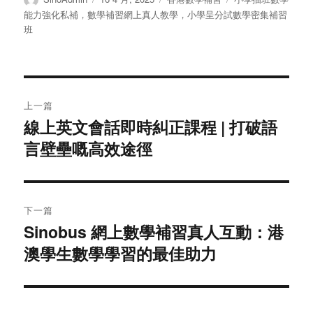
者
布
类
签
能力強化私補，數學補習網上真人教學，小學呈分試數學密集補習
于
班
文
上一篇
章
線上英文會話即時糾正課程 | 打破語
上
言壁壘嘅高效途徑
篇
导
文
航
章：
下一篇
Sinobus 網上數學補習真人互動：港
下
澳學生數學學習的最佳助力
篇
文
章：