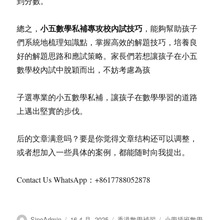
到分數。
小五數學私補專攻校內試技巧
總之，
，能夠幫助孩子
們系統地梳理知識點，掌握高效的解題技巧，培養良
好的解題思路和應試策略。家長們若想讓孩子在小五
數學校內試中脫穎而出，不妨考慮為孩
子選專業的小五數學私補，讓孩子在數學學習的道路
上邁出堅實的步伐。
后的文章满意吗？要是你觉得文章结构还可以调整，
或者想加入一些具体的案例，都能随时向我提出。
Contact Us WhatsApp：+8617788052878
作
发
分
标
SinoAdmin
16 4 月, 2025
香港數學補習
小學插班數學