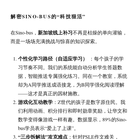
解密SINO-BUS的“科技狠活”
新加坡线上补习
在Sino-bus，
不再是枯燥的单向灌输，
而是一场场充满挑战与惊喜的知识探索。
个性化学习路径（自适应学习）
：每个孩子的学
习节奏不同。我们的系统能自动分析学生答题数
据，智能推送专属强化练习。同在一个教室，系统
却为A同学推送成语接龙，为B同学强化阅读理解
——这才是真正的因材施教
。
游戏化互动教学
：Z世代的孩子是数字原住民。我
们利用动画、积分排行和即时勋章奖励，让华文和
数学变得像游戏一样有趣。数据显示，89%的Sino-
bus学员表示“爱上了上课”
。
“三步拆解法”攻克难点
：针对PSLE作文难关，