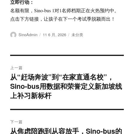
立即行动：
名额有限，Sino-bus 1对1名师档期正在火热预约中。
点击下方链接，让孩子在下一个考试季脱颖而出！
作
发
分
SinoAdmin
11 6 月, 2026
未分类
者
布
类
于
文
上一篇
章
从“赶场奔波”到“在家直通名校”，
上
Sino-bus用数据和荣誉定义新加坡线
篇
导
文
上补习新标杆
航
章：
下一篇
从焦虑陪跑到从容放手，Sino-bus的
下