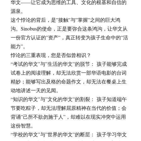
华文——让它成为思维的工具、文化的根基和自信的
源泉。
这个悖论的背后，是”接触”与”掌握”之间的巨大鸿
沟。Sinobus的使命，正是要弥合这条鸿沟，让华文从
一份官方认证的”资产”，真正转变为孩子生命中的”活
能力”。
悖论的三重表现，您是否似曾相识？
“考试的华文”与”生活的华文”的脱节： 孩子能够完成
试卷上的阅读理解，却无法欣赏一部华语电影的台词
精妙；能够写出及格的命题作文，却无法在餐桌上生
动地讲述一天的见闻。
“知识的华文”与”文化的华文”的割裂： 孩子知道端午
节要吃粽子，却无法理解屈原精神在当代的价值；会
背诵”己所不欲勿施于人”，却难以在现实冲突中运用
这份智慧。
“学校的华文”与”世界的华文”的断层： 孩子学习华文