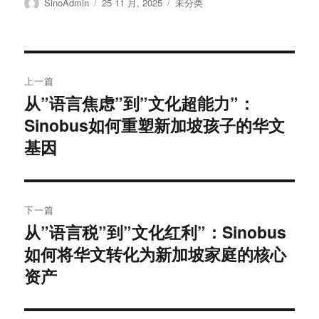
作
发
分
SinoAdmin
25 11 月, 2025
未分类
者
布
类
于
文
上一篇
章
从”语言焦虑”到”文化超能力”：
上
Sinobus如何重塑新加坡孩子的华文
篇
导
文
基因
航
章：
下一篇
从”语言税”到”文化红利”：Sinobus
下
如何将华文转化为新加坡家庭的核心
篇
文
资产
章：