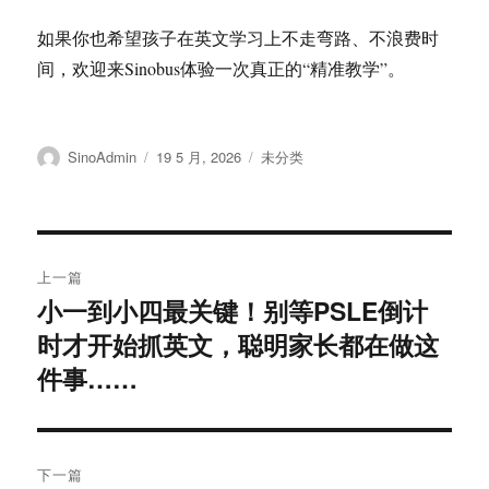
如果你也希望孩子在英文学习上不走弯路、不浪费时
间，欢迎来Sinobus体验一次真正的“精准教学”。
作
发
分
SinoAdmin
19 5 月, 2026
未分类
者
布
类
于
文
上一篇
章
小一到小四最关键！别等PSLE倒计
上
时才开始抓英文，聪明家长都在做这
篇
导
文
件事……
航
章：
下一篇