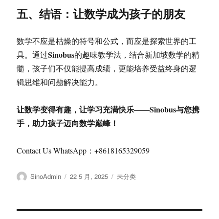
五、结语：让数学成为孩子的朋友
数学不应是枯燥的符号和公式，而应是探索世界的工
Sinobus
具。通过
的趣味教学法，结合新加坡数学的精
髓，孩子们不仅能提高成绩，更能培养受益终身的逻
辑思维和问题解决能力。
让数学变得有趣，让学习充满快乐——Sinobus与您携
手，助力孩子迈向数学巅峰！
Contact Us WhatsApp：+8618165329059
作
发
分
SinoAdmin
22 5 月, 2025
未分类
者
布
类
于