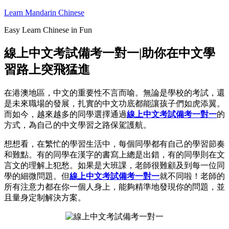
跳
Learn Mandarin Chinese
至
Easy Learn Chinese in Fun
内
容
線上中文考試備考一對一|助你在中文學
習路上突飛猛進
在港澳地區，中文的重要性不言而喻。無論是學校的考試，還
是未來職場的發展，扎實的中文功底都能讓孩子們如虎添翼。
而如今，越來越多的同學選擇通過
線上中文考試備考一對一
的
方式，為自己的中文學習之路保駕護航。
想想看，在繁忙的學習生活中，每個同學都有自己的學習節奏
和難點。有的同學在漢字的書寫上總是出錯，有的同學則在文
言文的理解上犯愁。如果是大班課，老師很難顧及到每一位同
學的細微問題。但
線上中文考試備考一對一
就不同啦！老師的
所有注意力都在你一個人身上，能夠精準地發現你的問題，並
且量身定制解決方案。