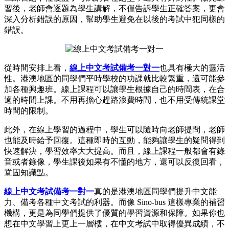
習後，老師會逐題為學生講解，不僅告訴學生正確答案，更會
深入分析錯誤的原因，幫助學生避免在以後的考試中犯同樣的
錯誤。
從時間安排上看，
線上中文考試備考一對一
也具有極大的靈活
性。港澳地區的同學們平時學校的功課就比較繁重，還可能參
加各種興趣班。線上課程可以讓學生根據自己的時間表，在合
適的時間上課。不用再擔心趕路浪費時間，也不用受傳統課堂
時間的限制。
此外，在線上學習的過程中，學生可以隨時向老師提問，老師
也能及時給予回復。這種即時的互動，能夠讓學生的疑問得到
快速解決，學習效率大大提高。而且，線上課程一般都會有錄
音或者錄像，學生課後如果有不懂的地方，還可以反復回看，
鞏固知識點。
線上中文考試備考一對一
真的是港澳地區同學們提升中文能
力、備考各種中文考試的利器。而像 Sino-bus 這樣專業的補習
機構，更是為同學們提供了優質的學習資源和保障。如果你也
想在中文學習上更上一層樓，在中文考試中取得優異成績，不