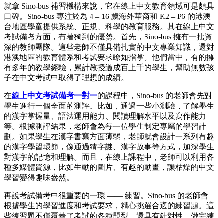
就拿 Sino-bus 補習機構來說，它在線上中文教育領域可是頗具
口碑。Sino-bus 專注於為 4 – 16 歲海外華裔和 K2 – P6 的港澳
台地區學童提供系統、正規、科學的教育服務。其在線上中文
考試備考方面，有著獨到的優勢。首先，Sino-bus 擁有一批資
深的教師團隊。這些老師不僅具備扎實的中文專業知識，還對
港澳地區的教育體系和考試要求瞭如指掌。他們當中，有的擁
有多年的教學經驗，累計教授過成百上千的學生，幫助無數孩
子在中文考試中取得了理想的成績。
在
線上中文考試備考一對一
的課程中，Sino-bus 的老師會先對
學生進行一個全面的測評。比如，通過一些小測驗，了解學生
的漢字掌握量、語法運用能力、閱讀理解水平以及寫作能力
等。根據測評結果，老師會為每一位學生制定專屬的學習計
劃。如果學生在漢字書寫方面薄弱，老師就會設計一系列有趣
的漢字學習環節，像通過猜字謎、漢字故事等方式，加深學生
對漢字的記憶和理解。而且，在線上課程中，老師可以利用各
種多媒體資源，比如生動的圖片、有趣的動畫，讓枯燥的中文
學習變得趣味盎然。
再說考試備考中很重要的一環 —— 練習。Sino-bus 的老師會
根據學生的學習進度和考試要求，精心挑選合適的練習題。這
些練習題不僅覆蓋了考試的各種題型，還具有針對性。做完練