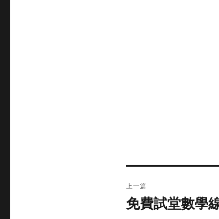
文
上一篇
章
免費試堂數學線
上
篇
导