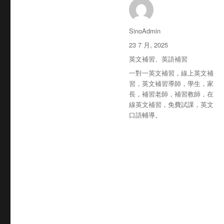
作
SinoAdmin
者
发
23 7 月, 2025
布
分
英文補習
、
英語補習
于
类
标
一對一英文補習，線上英文補
签
習，英文補習導師，學生，家
長，補習老師，補習教師，在
線英文補習，免費試課，英文
口語輔導。