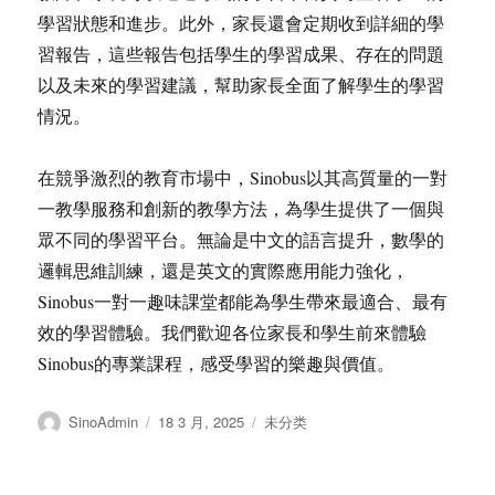
學習狀態和進步。此外，家長還會定期收到詳細的學
習報告，這些報告包括學生的學習成果、存在的問題
以及未來的學習建議，幫助家長全面了解學生的學習
情況。
在競爭激烈的教育市場中，Sinobus以其高質量的一對
一教學服務和創新的教學方法，為學生提供了一個與
眾不同的學習平台。無論是中文的語言提升，數學的
邏輯思維訓練，還是英文的實際應用能力強化，
Sinobus一對一趣味課堂都能為學生帶來最適合、最有
效的學習體驗。我們歡迎各位家長和學生前來體驗
Sinobus的專業課程，感受學習的樂趣與價值。
作
发
分
SinoAdmin
18 3 月, 2025
未分类
者
布
类
于