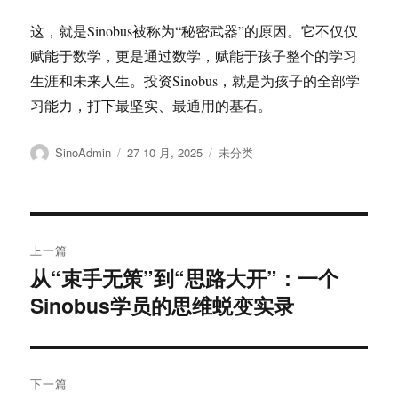
这，就是Sinobus被称为“秘密武器”的原因。它不仅仅
赋能于数学，更是通过数学，赋能于孩子整个的学习
生涯和未来人生。投资Sinobus，就是为孩子的全部学
习能力，打下最坚实、最通用的基石。
作
发
分
SinoAdmin
27 10 月, 2025
未分类
者
布
类
于
文
上一篇
章
从“束手无策”到“思路大开”：一个
上
Sinobus学员的思维蜕变实录
篇
导
文
航
章：
下一篇