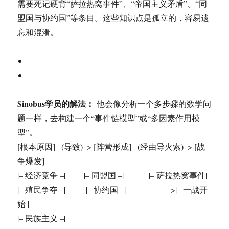
需要死记硬背“萨拉热窝事件”、“帝国主义矛盾”、“同
盟国与协约国”等条目。这些知识点是孤立的，容易遗
忘和混淆。
Sinobus学员的解法：
他会像分析一个多步骤的数学问
题一样，去构建一个“事件链模型”或“多因素作用模
型”。
[根本原因] –(导致)–> [阵营形成] –(经由导火索)–> [战
争爆发]
|– 经济竞争 –| |– 同盟国 –| |– 萨拉热窝事件|
|– 殖民争夺 –|——–|– 协约国 –|—————–>|– 一战开
始 |
|– 民族主义 –|