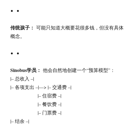
传统孩子：
可能只知道大概要花很多钱，但没有具体
概念。
Sinobus学员：
他会自然地创建一个“预算模型”：
|– 总收入 –|
|– 各项支出 –|—> |– 交通费 –|
|– 住宿费 –|
|– 餐饮费 –|
|– 门票费 –|
|– 结余 –|