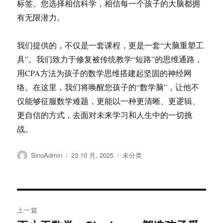
标签。您选择相信科学，相信每一个孩子的大脑都拥
有无限潜力。
我们提供的，不仅是一套课程，更是一套“大脑重塑工
具”。我们致力于修复被传统教学“短路”的思维通路，
用CPA方法为孩子的数学思维搭建起坚固的神经网
络。在这里，我们将唤醒您孩子的“数学脑”，让他不
仅能够征服数学难题，更能以一种更清晰、更逻辑、
更自信的方式，去面对未来学习和人生中的一切挑
战。
作
发
分
SinoAdmin
23 10 月, 2025
未分类
者
布
类
于
文
上一篇
章