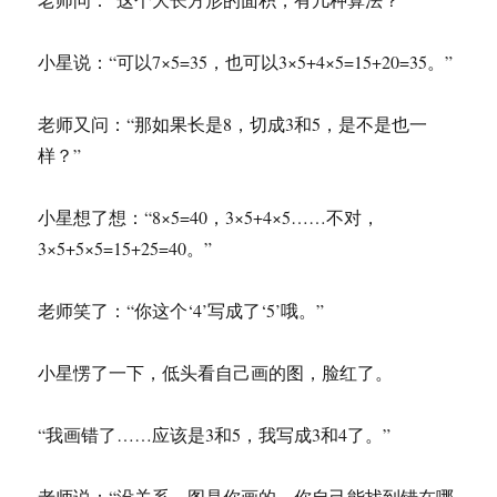
小星说：“可以7×5=35，也可以3×5+4×5=15+20=35。”
老师又问：“那如果长是8，切成3和5，是不是也一
样？”
小星想了想：“8×5=40，3×5+4×5……不对，
3×5+5×5=15+25=40。”
老师笑了：“你这个‘4’写成了‘5’哦。”
小星愣了一下，低头看自己画的图，脸红了。
“我画错了……应该是3和5，我写成3和4了。”
老师说：“没关系，图是你画的，你自己能找到错在哪