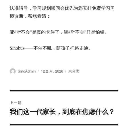
认准暗号，学习规划顾问会优先为您安排免费学习习
惯诊断，帮您看清：
哪些“不会”是真的卡住了，哪些“不会”只是怕错。
Sinobus——不催不吼，陪孩子把路走通。
作
发
分
SinoAdmin
12 2 月, 2026
未分类
者
布
类
于
文
上一篇
章
我们这一代家长，到底在焦虑什么？
上
篇
导
文