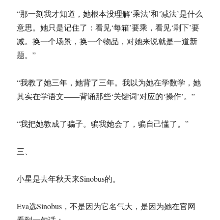
“那一刻我才知道，她根本没理解‘乘法’和‘减法’是什么
意思。她只是记住了：看见‘每箱’要乘，看见‘剩下’要
减。换一个场景，换一个物品，对她来说就是一道新
题。”
“我教了她三年，她背了三年。我以为她在学数学，她
其实在学语文——背诵那些‘关键词’对应的‘操作’。”
“我把她教成了骗子。骗我她会了，骗自己懂了。”
三、
小星是去年秋天来Sinobus的。
Eva选Sinobus，不是因为它名气大，是因为她在官网
看到一句话：