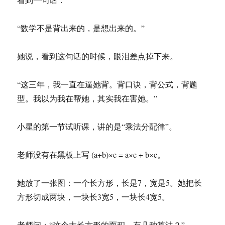
“数学不是背出来的，是想出来的。”
她说，看到这句话的时候，眼泪差点掉下来。
“这三年，我一直在逼她背。背口诀，背公式，背题
型。我以为我在帮她，其实我在害她。”
小星的第一节试听课，讲的是“乘法分配律”。
老师没有在黑板上写 (a+b)×c = a×c + b×c。
她放了一张图：一个长方形，长是7，宽是5。她把长
方形切成两块，一块长3宽5，一块长4宽5。
老师问：“这个大长方形的面积，有几种算法？”