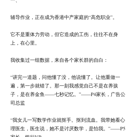
辅导作业，正在成为香港中产家庭的“高危职业”。
它不是重体力劳动，但它造成的工伤，往往不在身
上，在心里。
我收集过一组数据，来自各个家长群的自白：
“讲完一道题，问他懂了没，他说懂了。让他重做一
遍，第一步就错了。那一刻我感觉自己不是在养孩
子，是在养金鱼——七秒记忆。”——P4家长，广告公
司总监
“我女儿一写数学作业就抠手。抠到流血。我带她看心
理医生，医生说，她不是讨厌数学，是怕我。”——P5
家长，银行VP