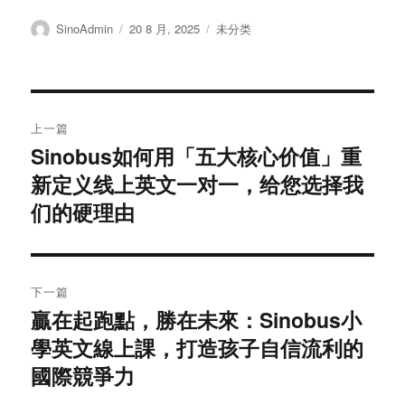
作
发
分
SinoAdmin
20 8 月, 2025
未分类
者
布
类
于
文
上一篇
章
Sinobus如何用「五大核心价值」重
上
新定义线上英文一对一，给您选择我
篇
导
文
们的硬理由
航
章：
下一篇
贏在起跑點，勝在未來：Sinobus小
下
學英文線上課，打造孩子自信流利的
篇
文
國際競爭力
章：