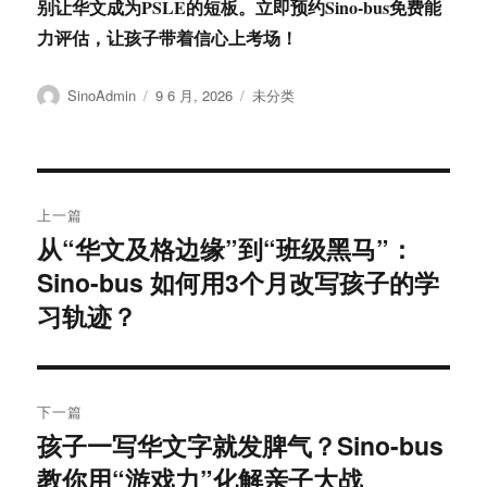
别让华文成为PSLE的短板。立即预约Sino-bus免费能
力评估，让孩子带着信心上考场！
作
发
分
SinoAdmin
9 6 月, 2026
未分类
者
布
类
于
文
上一篇
章
从“华文及格边缘”到“班级黑马”：
上
Sino-bus 如何用3个月改写孩子的学
篇
导
文
习轨迹？
航
章：
下一篇
孩子一写华文字就发脾气？Sino-bus
下
教你用“游戏力”化解亲子大战
篇