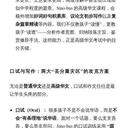
似中学程度的篇章。Sino-bus 的高级华文课程，会
好词好句积累库
议论文初步写作
复
额外增加
、
以及
杂篇章精读
等内容。我们不仅教孩子“读懂”，更教
孩子“读透”——分析作者意图、归纳段落主旨、鉴
赏修辞手法。这些能力，正是高级华文考试中的拉
分关键。
口试与写作：两大“丢分重灾区”的攻克方案
普通华文
高级华文
无论是
还是
，口试和作文往往是最
让学生头疼的部分。
口试（Oral）：
不
很多孩子不是不会说华语，而是
会“有条理地”说华语
。面对一个话题，要么支支吾
“观
吾，要么答非所问。Sino-bus 的口试训练采用