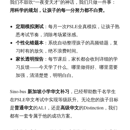
我们不鼓吹“一夜变天才”的神话，我们只做一件事：
用科学的规划，让孩子的每一分努力都不白费。
定期模拟测试
：每月一次PSLE全真模拟，让孩子熟
悉考试节奏，消除考场紧张感。
个性化错题本
：系统自动整理孩子的高频错题，复
习时有的放矢，绝不浪费时间。
家长透明报告
：每节课后，家长都会收到详细的学
习反馈——今天学了什么、哪里做得好、哪里需要
加强，清清楚楚，明明白白。
新加坡小学华文补习
Sino-bus
，已经帮助数千名学生
在PSLE华文考试中实现等级跃升。无论您的孩子目标
普通华文
高级华文
是
的AL1，还是
的Distinction，我们
都有一套专属于他的成功方案。