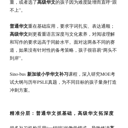
高级华文
重，或者选了
的孩子因为难度陡增而直呼“跟
不上”。
普通华文
重在基础应用，要求字词扎实、表达通顺；
高级华文
则更看重语言深度与文化素养，对阅读理解
和写作的要求远高于同龄水平。面对这两条不同的赛
道，如果没有针对性的备考策略，孩子很容易“两头不
到岸”。
新加坡小学华文补习
Sino-bus
课程，深入研究MOE考
试大纲与历年PSLE真题，为不同目标的孩子量身打造
冲刺方案。
精准分层：普通华文抓基础，高级华文拓深度
高
很多补习机构采用“一锅端”的教学模式，导致修读