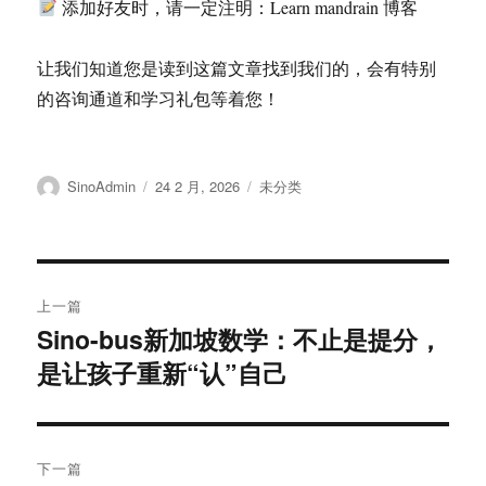
添加好友时，请一定注明：Learn mandrain 博客
让我们知道您是读到这篇文章找到我们的，会有特别
的咨询通道和学习礼包等着您！
作
发
分
SinoAdmin
24 2 月, 2026
未分类
者
布
类
于
文
上一篇
章
Sino-bus新加坡数学：不止是提分，
上
是让孩子重新“认”自己
篇
导
文
航
章：
下一篇