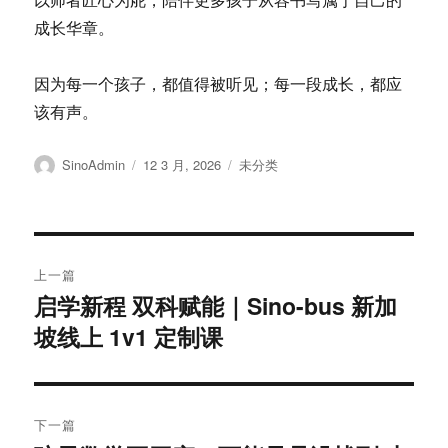
成长华章。
因为每一个孩子，都值得被听见；每一段成长，都应
该有声。
作
发
分
SinoAdmin
12 3 月, 2026
未分类
者
布
类
于
文
上一篇
章
启学新程 双科赋能｜Sino-bus 新加
上
坡线上 1v1 定制课
篇
导
文
航
章：
下一篇