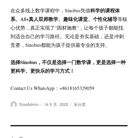
科学的课程体
在众多线上数学课程中，Sinobus凭借
系、AI+真人双师教学、趣味化课堂、个性化辅导
等核
心优势，真正实现了“因材施教”，让每个孩子都能找
到适合自己的学习路径。无论是夯实基础，还是冲刺
竞赛，Sinobus都能为孩子提供最专业的支持。
选择Sinobus，不仅是选择一门数学课，更是选择一种
更科学、更快乐的学习方式！
Contact Us WhatsApp：+8618165329059
作
发
分
SinoAdmin
14 5 月, 2025
未分类
者
布
类
于
文