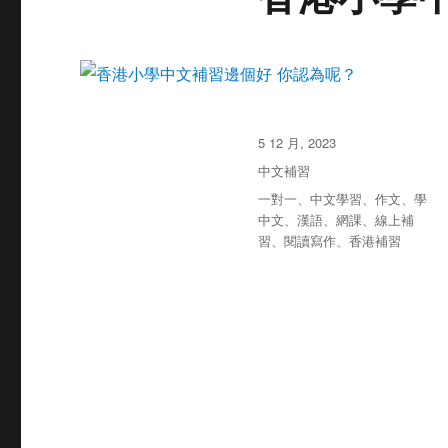
发
5 12 月, 2023
布
分
中文補習
于
类
标
一對一
、
中文學習
、
作文
、
學
签
中文
、
漢語
、
網課
、
線上補
習
、
閱讀寫作
、
香港補習