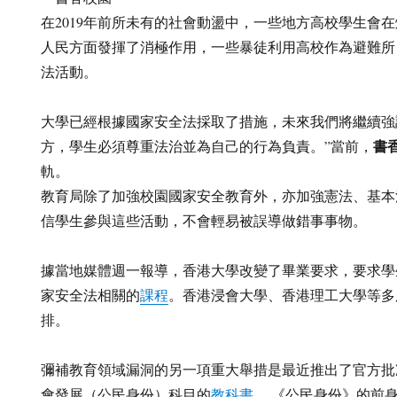
在2019年前所未有的社會動盪中，一些地方高校學生會
人民方面發揮了消極作用，一些暴徒利用高校作為避難所
法活動。
大學已經根據國家安全法採取了措施，未來我們將繼續強
書
方，學生必須尊重法治並為自己的行為負責。”當前，
軌。
教育局除了加強校園國家安全教育外，亦加強憲法、基本
信學生參與這些活動，不會輕易被誤導做錯事事物。
據當地媒體週一報導，香港大學改變了畢業要求，要求學
家安全法相關的
課程
。香港浸會大學、香港理工大學等多
排。
彌補教育領域漏洞的另一項重大舉措是最近推出了官方批
會發展（公民身份）科目的
教科書
。 《公民身份》的前