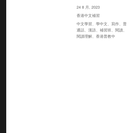
发
24 8 月, 2023
布
分
香港中文補習
于
类
标
中文學習
、
學中文
、
寫作
、
普
签
通話
、
漢語
、
補習班
、
閱讀
、
閱讀理解
、
香港普教中