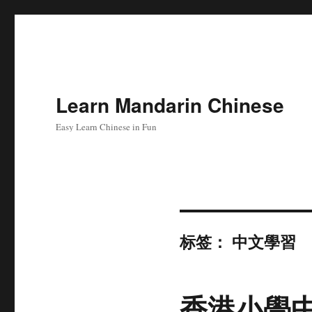
Learn Mandarin Chinese
Easy Learn Chinese in Fun
标签：
中文學習
香港小學