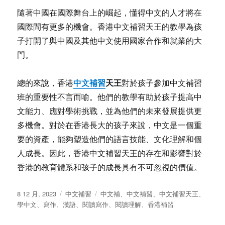
隨著中國在國際舞台上的崛起，懂得中文的人才將在
國際間有更多的機會。香港中文補習天王的教學為孩
子打開了與中國及其他中文使用國家合作和就業的大
門。
中文補習
天王
總的來說，香港
對於孩子參加中文補習
班的重要性不言而喻。他們的教學有助於孩子提高中
文能力、應對學術挑戰，並為他們的未來發展提供更
多機會。對於在香港長大的孩子來說，中文是一個重
要的資產，能夠塑造他們的語言技能、文化理解和個
人成長。因此，香港中文補習天王的存在和影響對於
香港的教育體系和孩子的成長具有不可忽視的價值。
发
分
标
8 12 月, 2023
中文補習
中文補
、
中文補習
、
中文補習天王
、
布
类
签
學中文
、
寫作
、
漢語
、
閱讀寫作
、
閱讀理解
、
香港補習
于