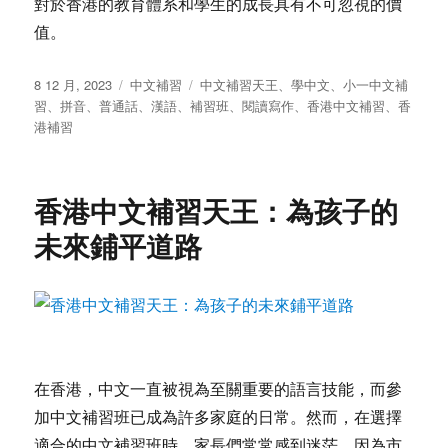
對於香港的教育體系和學生的成長具有不可忽視的價
值。
发
分
标
8 12 月, 2023
中文補習
中文補習天王
、
學中文
、
小一中文補
布
类
签
習
、
拼音
、
普通話
、
漢語
、
補習班
、
閱讀寫作
、
香港中文補習
、
香
于
港補習
香港中文補習天王：為孩子的
未來鋪平道路
在香港，中文一直被視為至關重要的語言技能，而參
加中文補習班已成為許多家庭的日常。然而，在選擇
適合的中文補習班時，家長們常常感到迷茫，因為市