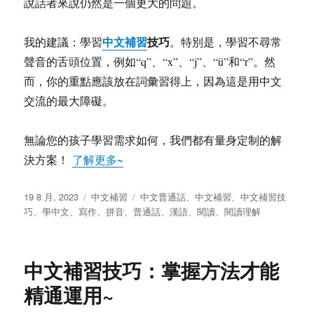
說話者來說仍然是一個更大的問題。
中文補習
技巧
我的建議：學習
。特別是，學習不尋常
聲音的舌頭位置，例如“q”、“x”、“j”、“ü”和“r”。然
而，你的重點應該放在詞彙習得上，因為這是用中文
交流的最大障礙。
無論您的孩子學習需求如何，我們都有量身定制的解
決方案！
了解更多~
发
分
标
19 8 月, 2023
中文補習
中文普通話
、
中文補習
、
中文補習技
布
类
签
巧
、
學中文
、
寫作
、
拼音
、
普通話
、
漢語
、
閱讀
、
閱讀理解
于
中文補習技巧：掌握方法才能
精通運用~