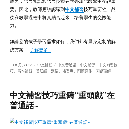
總之，語言知識和語言技能在對外漢語教學中都很重
中文補習
技巧
要。因此，教師應該認識到
重要性，然
後在教學過程中將其結合起來，培養學生的交際能
力。
無論您的孩子學習需求如何，我們都有量身定制的解
決方案！
了解更多~
发
分
标
19 8 月, 2023
中文補習
中文普通話
、
中文補習
、
中文補習技
布
类
签
巧
、
寫作補習
、
普通話
、
漢語
、
補習班
、
閱讀寫作
、
閱讀理解
于
中文補習技巧重鑄“重頭戲”在
普通話~