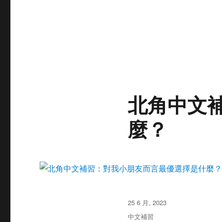
北角中文
麼？
发
25 6 月, 2023
布
分
中文補習