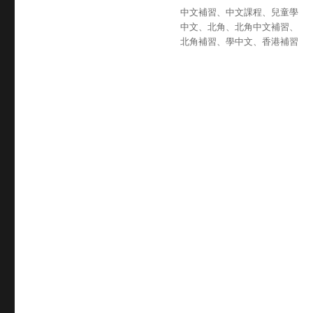
于
类
标
中文補習
、
中文課程
、
兒童學
签
中文
、
北角
、
北角中文補習
、
北角補習
、
學中文
、
香港補習