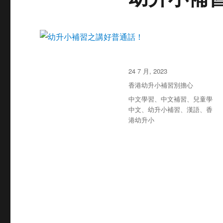
发
24 7 月, 2023
布
分
香港幼升小補習別擔心
于
类
标
中文學習
、
中文補習
、
兒童學
签
中文
、
幼升小補習
、
漢語
、
香
港幼升小