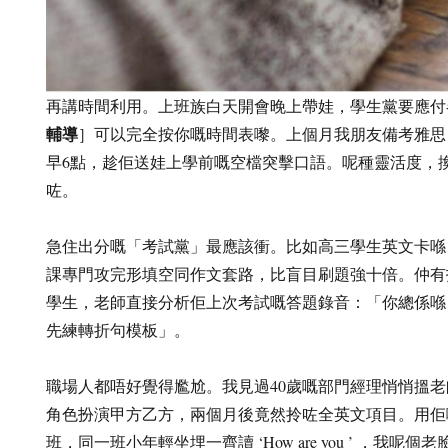
再講時間利用。上班族白天開會晚上帶娃，學生黨要應付
輔導
］可以完全按你嘅時間表嚟。上個月我朋友備考雅思
早6點，趁佢送娃上學前嘅空檔突擊口語。呢種靈活度，
咗。
急住出分嘅「考試黨」最應該衝。比如高三學生英文卡喺1
課專門攻完形填空同作文套路，比盲目刷題強十倍。仲有
學生，老師直接分析佢上次考試嘅答題錄音：「你總係喺 ‘ho
先練轉折句模板」。
職場人都唔好覺得尷尬。我見過40歲嘅部門經理悄悄搵
角色扮演甲方乙方，兩個月後竟然拎咗全英文項目。用佢
班，同一班小年輕坐埋一齊讀 ‘How are you ’ ，我呢