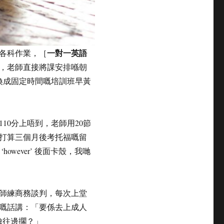
一對一英語
各科作業，［
，老師直接將課安排喺朝
換成固定時間嘅培訓班早黃
10分上唔到，老師用20節
打算三個月後考托福嘅留
wever’ 後面卡殼，我哋
老師練商務談判，每次上堂
嘅話講：「要係去上成人
個老臉往邊擱？」