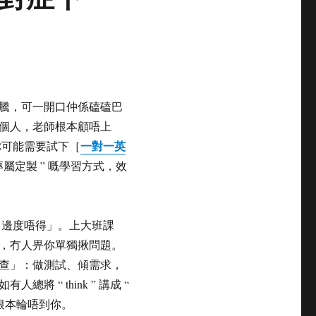
騰，可一開口仲係磕磕巴
0個人，老師根本顧唔上
一對一英
你可能需要試下［
專屬定製 ” 嘅學習方式，效
己邊度唔得」。上大班課
，冇人畀你單獨揪問題。
查」：做測試、傾需求，
 “ think ” 講成 “
面根本輪唔到你。