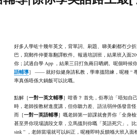
好多人學咗十幾年英文，背單詞、刷題、睇美劇都冇少折
巴，寫郵件仲要靠翻譯軟件。報過培訓班，結果班入面2
你；試過自學 App ，結果三日打魚兩日晒網。呢個時候
語輔導
］ —— 就好似健身請私教，學車搵陪練，呢種 “ 
率真係唔係大鍋飯可以比嘅。
一對一英文輔導
點解［
］咁香？ 首先，佢專治「唔知自
時，老師按教材進度講，但你聽力差、語法弱仲係發音怪
一對一英語輔導
而［
］嘅老師第一節課就會畀你「全身檢
甚至畀你現場讀段文章，立馬搵到你嘅「英語死穴」。比如有人總將
sink ” ，老師當場就可以糾正，呢種即時反饋喺大班入