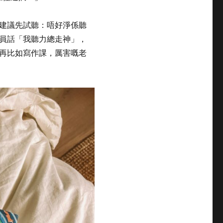
建議先試聽：唔好淨係聽
員話「我聽力總走神」，
再比如寫作課，厲害嘅老