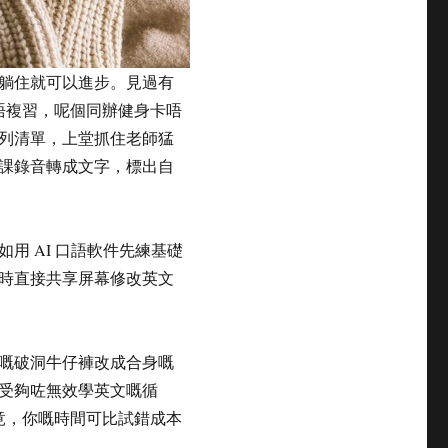
躺住就可以進步。見過有
唔複習，呢個同辦健身卡唔
列清單，上堂抓住老師猛
課錄音轉成文字，標出自
如用 AI 口語軟件先練基礎
時直接共享屏幕修改英文
嘅破洞牛仔褲改成合身嘅
受夠咗無效學英文嘅循
竟，你嘅時間可比試錯成本