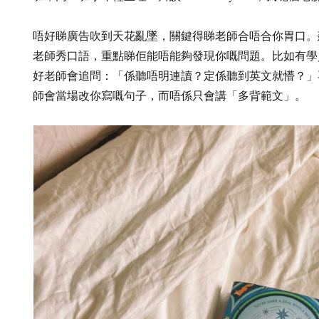
唔好睇廣告吹到天花亂墜，關鍵得睇老師合唔合你胃口。
老師秀口語，重點睇佢能唔能夠發現你嘅問題。比如有學
好老師會追問：「係聽唔明連讀？定係聽到英文就懵？」
師會當場改你寫嘅句子，而唔係只會講「多背範文」。