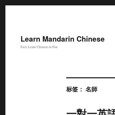
Learn Mandarin Chinese
Easy Learn Chinese in Fun
标签：
名師
一對一英語