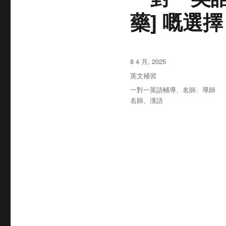
藥] 嘅選擇
发
8 4 月, 2025
布
分
英文補習
于
类
标
一對一英語輔導
、
名師
、
導師
签
名師
、
漢語