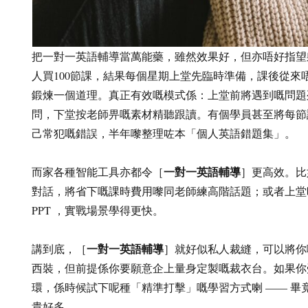
把一對一英語輔導當萬能藥，雖然效果好，但亦唔好指望
人買100節課，結果每個星期上堂先臨時準備，課後從來
鍛煉一個道理。真正有效嘅模式係：上堂前將遇到嘅問題
問，下堂按老師畀嘅素材精聽跟讀。有個學員甚至將每節
己常犯嘅錯誤，半年嚟整理咗本「個人英語錯題集」。
一對一英語輔導
而家各種智能工具亦都令［
］更高效。比
對話，將省下嘅課時費用嚟同老師練高階話題；或者上堂
PPT ，實戰場景學得更快。
一對一英語輔導
講到底，［
］就好似私人裁縫，可以將你
西裝，但前提係你要願意企上量身定製嘅裁衣台。如果你
環，係時候試下呢種「精準打擊」嘅學習方式喇 —— 畢
貴好多。