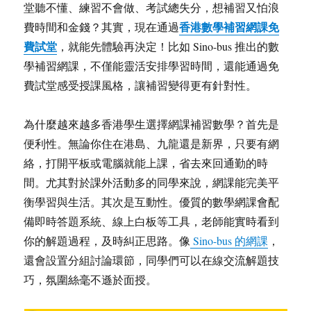
堂聽不懂、練習不會做、考試總失分，想補習又怕浪
香港數學補習網課免
費時間和金錢？其實，現在通過
費試堂
，就能先體驗再決定！比如 Sino-bus 推出的數
學補習網課，不僅能靈活安排學習時間，還能通過免
費試堂感受授課風格，讓補習變得更有針對性。
為什麼越來越多香港學生選擇網課補習數學？首先是
便利性。無論你住在港島、九龍還是新界，只要有網
絡，打開平板或電腦就能上課，省去來回通勤的時
間。尤其對於課外活動多的同學來說，網課能完美平
衡學習與生活。其次是互動性。優質的數學網課會配
備即時答題系統、線上白板等工具，老師能實時看到
你的解題過程，及時糾正思路。像
Sino-bus 的網課
，
還會設置分組討論環節，同學們可以在線交流解題技
巧，氛圍絲毫不遜於面授。