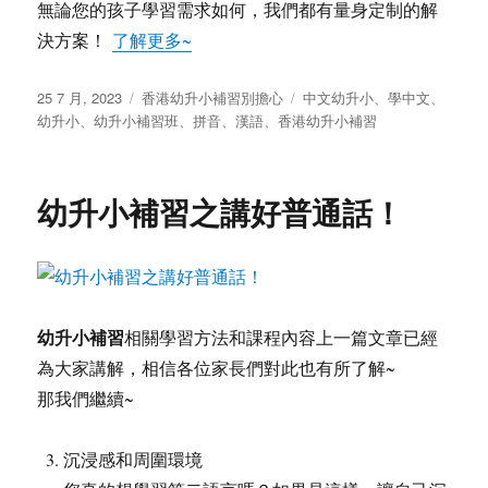
無論您的孩子學習需求如何，我們都有量身定制的解
決方案！
了解更多~
发
分
标
25 7 月, 2023
香港幼升小補習別擔心
中文幼升小
、
學中文
、
布
类
签
幼升小
、
幼升小補習班
、
拼音
、
漢語
、
香港幼升小補習
于
幼升小補習之講好普通話！
幼升小補習
相關學習方法和課程內容上一篇文章已經
為大家講解，相信各位家長們對此也有所了解~
那我們繼續~
沉浸感和周圍環境