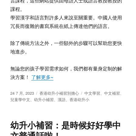
言課程，這些網站提供由母語人士或語言教授教授的
課程。
學習漢字和語言對許多人來說至關重要。中國人使用
冗長而復雜的書寫系統在紙上傳達他們的語言。
除了傳統方法之外，一些額外的步驟可以幫助您更快
地進步。
無論您的孩子學習需求如何，我們都有量身定制的解
決方案！
了解更多~
发
分
标
24 7 月, 2023
香港幼升小補習別擔心
中文學習
、
中文補習
、
布
类
签
兒童學中文
、
幼升小補習
、
漢語
、
香港幼升小
于
幼升小補習：是時候好好學中
文普通話啦！