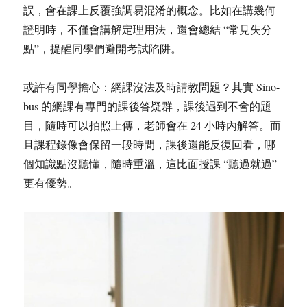
誤，會在課上反覆強調易混淆的概念。比如在講幾何
證明時，不僅會講解定理用法，還會總結 “常見失分
點”，提醒同學們避開考試陷阱。
或許有同學擔心：網課沒法及時請教問題？其實 Sino-
bus 的網課有專門的課後答疑群，課後遇到不會的題
目，隨時可以拍照上傳，老師會在 24 小時內解答。而
且課程錄像會保留一段時間，課後還能反復回看，哪
個知識點沒聽懂，隨時重溫，這比面授課 “聽過就過”
更有優勢。