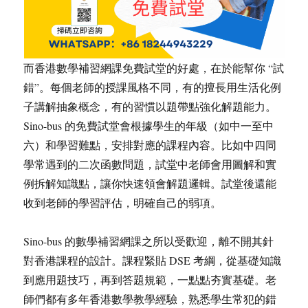
而香港數學補習網課免費試堂的好處，在於能幫你 “試
錯”。每個老師的授課風格不同，有的擅長用生活化例
子講解抽象概念，有的習慣以題帶點強化解題能力。
Sino-bus 的免費試堂會根據學生的年級（如中一至中
六）和學習難點，安排對應的課程內容。比如中四同
學常遇到的二次函數問題，試堂中老師會用圖解和實
例拆解知識點，讓你快速領會解題邏輯。試堂後還能
收到老師的學習評估，明確自己的弱項。
Sino-bus 的數學補習網課之所以受歡迎，離不開其針
對香港課程的設計。課程緊貼 DSE 考綱，從基礎知識
到應用題技巧，再到答題規範，一點點夯實基礎。老
師們都有多年香港數學教學經驗，熟悉學生常犯的錯