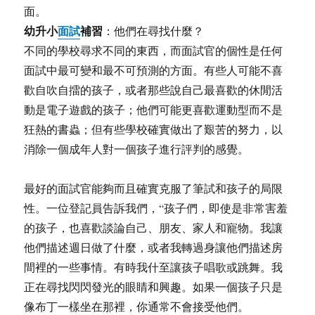
面。
幼升小
面試
補習
：他們在尋找什麼？
不同的學校尋求不同的東西，而面試官的個性是任何
面試中最可變和最不可預測的方面。有些人可能不喜
歡自吹自擂的孩子，或者那些說自己最喜歡的休閒活
動是電子遊戲的孩子；他們可能更喜歡運動型而不是
狂熱的書蟲；但有些學校確實做出了艱苦的努力，以
消除一個成年人對一個孩子進行評判的感覺。
最好的面試官能夠而且確實克服了筆試和孩子的局限
性。一位登記員告訴我們，“孩子們，即使是非常害羞
的孩子，也喜歡談論自己、朋友、家人和寵物。我讓
他們描述週日做了什麼，或者我轉過身讓他們描述房
間裡的一些事情。有時我什至讓孩子唱歌或跳舞。我
正在尋找閃閃發光的眼睛和興趣。如果一個孩子只是
像布丁一樣坐在那裡，你通常不會接受他們。