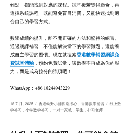
難點，都能找到對應的課程。試堂後若覺得適合，再
選擇系統課程，既能避免盲目消費，又能快速找到適
合自己的學習方式。
數學成績的提升，離不開正確的方法和堅持的練習。
通過網課補習，不僅能解決當下的學習難題，還能養
香港數學補習網課免
成自主學習的習慣。現在就搜索
費試堂體驗
，預約免費試堂，讓數學不再成為你的壓
力，而是成為拉分的強項吧！
WhatsApp：+86 18244943229
发
分
标
18 7 月, 2025
香港幼升小補習別擔心
、
香港數學補習
线上数
布
类
签
学补习，小学数学补习，一对一家教，学生，补习老师
于