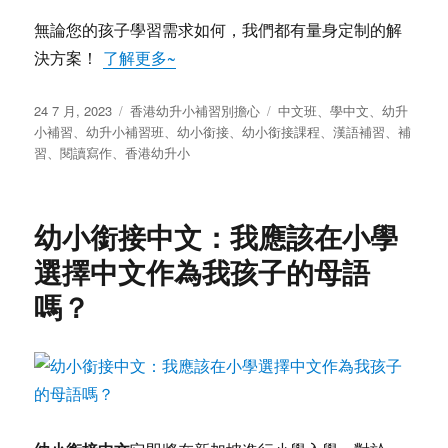
無論您的孩子學習需求如何，我們都有量身定制的解
決方案！
了解更多~
发
分
标
24 7 月, 2023
香港幼升小補習別擔心
中文班
、
學中文
、
幼升
布
类
签
小補習
、
幼升小補習班
、
幼小銜接
、
幼小銜接課程
、
漢語補習
、
補
于
習
、
閱讀寫作
、
香港幼升小
幼小銜接中文：我應該在小學
選擇中文作為我孩子的母語
嗎？