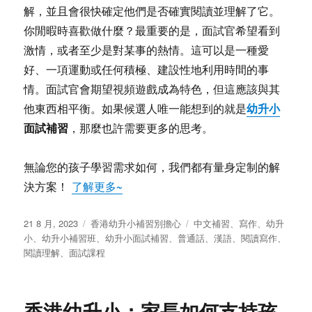
解，並且會很快確定他們是否確實閱讀並理解了它。
你閒暇時喜歡做什麼？最重要的是，面試官希望看到
激情，或者至少是對某事的熱情。這可以是一種愛
好、一項運動或任何積極、建設性地利用時間的事
情。面試官會期望視頻遊戲成為特色，但這應該與其
幼升小
他東西相平衡。如果候選人唯一能想到的就是
面試補習
，那麼也許需要更多的思考。
無論您的孩子學習需求如何，我們都有量身定制的解
決方案！
了解更多~
发
分
标
21 8 月, 2023
香港幼升小補習別擔心
中文補習
、
寫作
、
幼升
布
类
签
小
、
幼升小補習班
、
幼升小面試補習
、
普通話
、
漢語
、
閱讀寫作
、
于
閱讀理解
、
面試課程
香港幼升小：家長如何支持孩