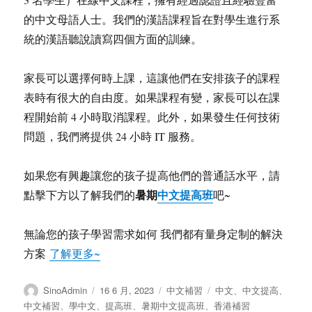
的中文母語人士。我們的漢語課程旨在對學生進行系
統的漢語聽說讀寫四個方面的訓練。
家長可以選擇何時上課，這讓他們在安排孩子的課程
表時有很大的自由度。如果課程有變，家長可以在課
程開始前 4 小時取消課程。此外，如果發生任何技術
問題，我們將提供 24 小時 IT 服務。
如果您有興趣讓您的孩子提高他們的普通話水平，請
暑期
中文提高班
點擊下方以了解我們的
吧~
無論您的孩子學習需求如何 我們都有量身定制的解決
方案
了解更多~
作
发
分
标
SinoAdmin
16 6 月, 2023
中文補習
中文
、
中文提高
、
者
布
类
签
中文補習
、
學中文
、
提高班
、
暑期中文提高班
、
香港補習