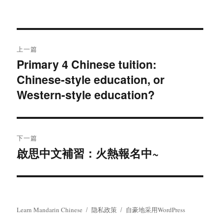
于
文
上一篇
章
Primary 4 Chinese tuition:
上
Chinese-style education, or
篇
导
文
Western-style education?
航
章：
下一篇
啟思中文補習：火熱報名中~
下
篇
文
章：
Learn Mandarin Chinese
隐私政策
自豪地采用WordPress