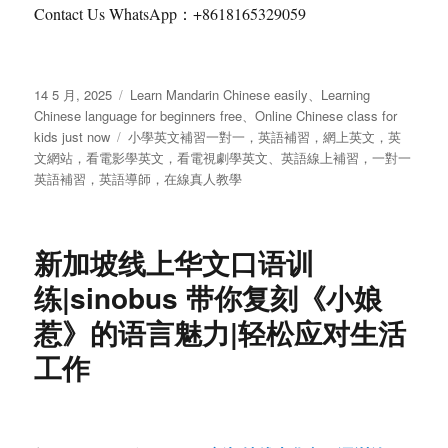
Contact Us WhatsApp：+8618165329059
发
分
14 5 月, 2025
Learn Mandarin Chinese easily
、
Learning
布
类
Chinese language for beginners free
、
Online Chinese class for
于
标
kids just now
小學英文補習一對一，英語補習，網上英文，英
签
文網站，看電影學英文，看電視劇學英文
、
英語線上補習，一對一
英語補習，英語導師，在線真人教學
新加坡线上华文口语训
练|sinobus 带你复刻《小娘
惹》的语言魅力|轻松应对生活
工作