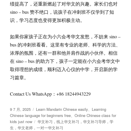
绩提高了，还重新燃起了对华文的兴趣。家长们也对
sino – bus 赞不绝口，说孩子在冲刺班不仅学到了知
识，学习态度也变得更加积极主动。
如果你家孩子正在为小六会考华文发愁，不妨来 sino –
bus 的冲刺班看看。这里有专业的老师、科学的方法、
浓厚的氛围，还有一群和他并肩作战的小伙伴。相信
在 sino – bus 的助力下，孩子一定能在小六会考华文中
取得理想的成绩，顺利迈入心仪的中学，开启新的学
习篇章。
Contact Us WhatsApp：+86 18244943229
发
分
9 7 月, 2025
Learn Mandarin Chinese easily
、
Learning
布
类
Chinese language for beginners free
、
Online Chinese class for
于
标
kids just now
华文补习，线上华文补习，华文补习导师，学
签
生，华文老师，一对一华文补习