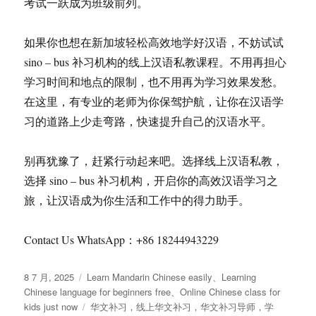
考试一跃成为班级前列。
如果你也想在新加坡轻松高效地学好汉语，不妨试试
sino – bus 补习机构的线上汉语私教课程。不用再担心
学习时间和地点的限制，也不用再为学习效果发愁。
在这里，有专业的老师为你保驾护航，让你在汉语学
习的道路上少走弯路，快速提升自己的汉语水平。
别再犹豫了，赶紧行动起来吧。选择线上汉语私教，
选择 sino – bus 补习机构，开启你的高效汉语学习之
旅，让汉语成为你生活和工作中的得力助手。
Contact Us WhatsApp：+86 18244943229
发
分
8 7 月, 2025
Learn Mandarin Chinese easily
、
Learning
布
类
Chinese language for beginners free
、
Online Chinese class for
于
标
kids just now
华文补习，线上华文补习，华文补习导师，学