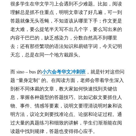
很多学生在华文学习上会遇到不少难题。比如，阅读
理解总是抓不住重点，明明文章读了好几遍，可一到
答题就像无头苍蝇，不知道该从哪里下手；作文更是
老大难，要么提笔半天写不出几个字，要么写出来的
内容干巴巴的，缺乏感染力，分数自然高不到哪里
去；还有那些繁琐的语法知识和易错字词，今天记明
天忘，总是在同一个地方栽跟头。
小六会考华文冲刺班
而 sino – bus 的
，就是针对这些问
题 “量身定制” 的。在阅读方面，老师会带着学生深入
剖析不同体裁的文章，教大家如何快速找到关键信
息，掌握各种题型的答题技巧。比如记叙文要抓住人
物、事件、情感等要素，说明文要理清说明对象和说
明方法，议论文则要找准论点、论据和论证过程。通
过大量的真题练习和细致的讲解，学生们渐渐能在阅
读题中找到规律，答题也变得得心应手。