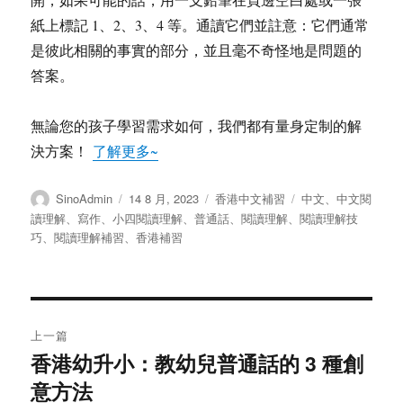
紙上標記 1、2、3、4 等。通讀它們並註意：它們通常
是彼此相關的事實的部分，並且毫不奇怪地是問題的
答案。
無論您的孩子學習需求如何，我們都有量身定制的解
決方案！
了解更多~
作
发
分
标
SinoAdmin
14 8 月, 2023
香港中文補習
中文
、
中文閱
者
布
类
签
讀理解
、
寫作
、
小四閱讀理解
、
普通話
、
閱讀理解
、
閱讀理解技
于
巧
、
閱讀理解補習
、
香港補習
文
上一篇
章
香港幼升小：教幼兒普通話的 3 種創
上
意方法
篇
导