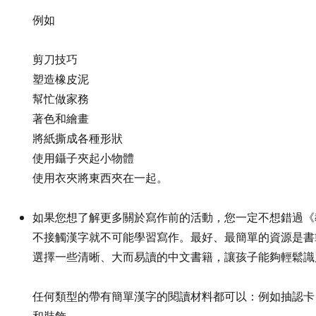
例如
剪刀技巧
塑造橡皮泥
幫忙做家務
著色和繪畫
將紙撕成各種形狀
使用鑷子夾起小物體
使用衣夾將東西夾在一起。
如果您想了解更多關於寫作前的活動，您一定不想錯過《
不接觸漢字就不可能學習寫作。最好、最簡單的資源是書
選擇一些清晰、大而易讀的中文書籍，讓孩子能夠輕鬆識
任何類型的帶有簡單漢字的閱讀材料都可以：例如抽認卡
和裝飾。