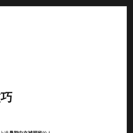
技巧
暑期中文補習班
上過
的人