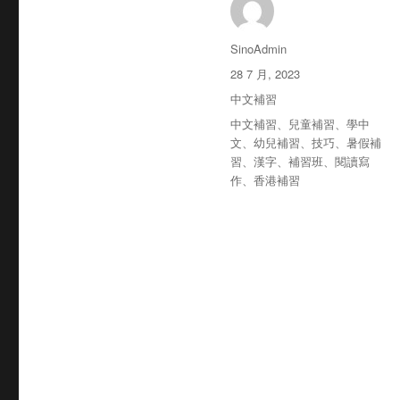
作
SinoAdmin
者
发
28 7 月, 2023
布
分
中文補習
于
类
标
中文補習
、
兒童補習
、
學中
签
文
、
幼兒補習
、
技巧
、
暑假補
習
、
漢字
、
補習班
、
閱讀寫
作
、
香港補習