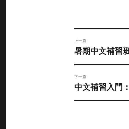
文
上一篇
章
暑期中文補習
上
篇
导
文
航
章：
下一篇
中文補習入門
下
篇
文
章：