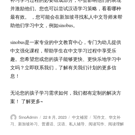
并激励他们。您也可以尝试汉语学习策略，看看哪种
最有效。 ，您可能会在新加坡寻找私人中文导师来帮
助他们学习中文，例如sinobus。
sinobus是一家专业的中文教育中心，专门为幼儿提供
中文强化课程，帮助学生在中文学习过程中享受乐
趣。您希望您或您的孩子能够更快、更快乐地学习中
文吗？立即联系我们，了解有关我们计划的更多信
息！
无论您的孩子学习需求如何，我们都有定制的解决方
案！ 了解更多~
作
发
分
标
SinoAdmin
22 8 月, 2023
中文補習
写作文
、
华文补
者
布
类
签
习
、
新加坡补习
、
普通话
、
汉语
、
私人辅导
、
阅读写作
、
阅读理解
于