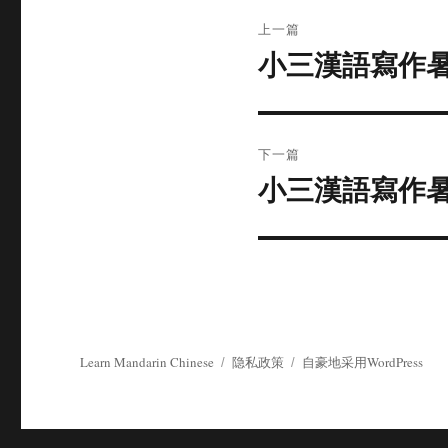
文
上一篇
章
小三漢語寫作暑
上
篇
导
文
航
章：
下一篇
小三漢語寫作
下
篇
文
章：
Learn Mandarin Chinese
隐私政策
自豪地采用WordPress