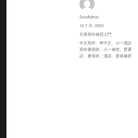
作
SinoAdmin
者
发
10 7 月, 2023
布
分
兒童寫作補習入門
于
类
标
中文寫作
、
學中文
、
小一漢語
签
寫作暑假班
、
小一補習
、
普通
話
、
暑假班
、
漢語
、
香港補習