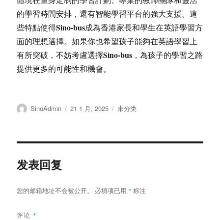
的學習時間安排，還有智能學習平台的強大支援。這
Sino-bus
些特點使得
成為香港家長和學生在英語學習方
面的理想選擇。如果你也希望孩子能夠在英語學習上
Sino-bus
有所突破，不妨考慮選擇
，為孩子的學習之路
提供更多的可能性和機會。
作
发
分
SinoAdmin
21 1 月, 2025
未分类
者
布
类
于
发表回复
您的邮箱地址不会被公开。
必填项已用
*
标注
评论
*