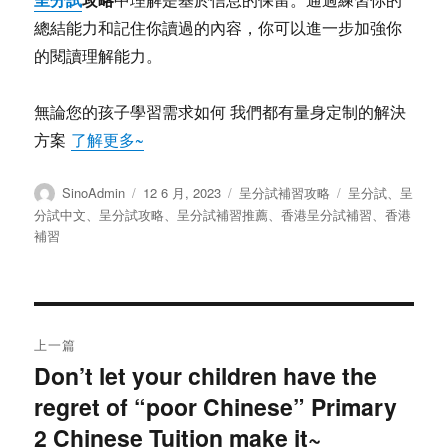
總結能力和記住你讀過的內容，你可以進一步加強你
的閱讀理解能力。
無論您的孩子學習需求如何 我們都有量身定制的解決
方案
了解更多~
作
发
分
标
SinoAdmin
12 6 月, 2023
呈分試補習攻略
呈分試
、
呈
者
布
类
签
分試中文
、
呈分試攻略
、
呈分試補習推薦
、
香港呈分試補習
、
香港
于
補習
文
上一篇
章
Don’t let your children have the
上
regret of “poor Chinese” Primary
篇
导
文
2 Chinese Tuition make it~