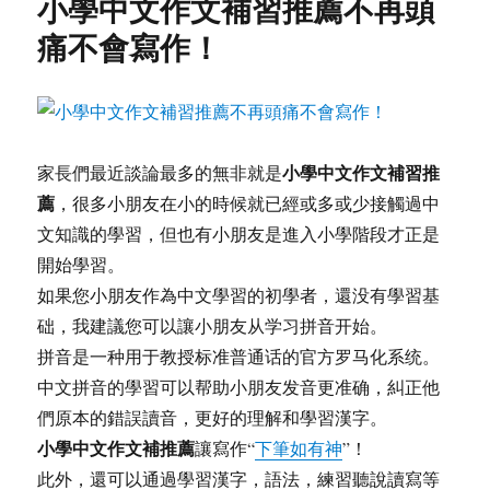
小學中文作文補習推薦不再頭
文
作
痛不會寫作！
文
補
習
推
薦
心
小學中文作文補習推
家長們最近談論最多的無非就是
理
薦
，很多小朋友在小的時候就已經或多或少接觸過中
壓
文知識的學習，但也有小朋友是進入小學階段才正是
力
有
開始學習。
多
如果您小朋友作為中文學習的初學者，還没有學習基
大?
础，我建議您可以讓小朋友从学习拼音开始。
拼音是一种用于教授标准普通话的官方罗马化系统。
中文拼音的學習可以帮助小朋友发音更准确，糾正他
們原本的錯誤讀音，更好的理解和學習漢字。
小學中文作文補推薦
讓寫作“
下筆如有神
”！
此外，還可以通過學習漢字，語法，練習聽說讀寫等