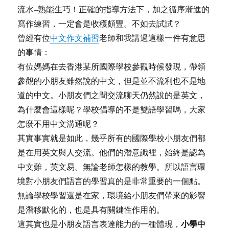
流水–熟能生巧！正確的指導方法下，加之循序漸進的
寫作練習，一定會是收穫頗豐。不如去試試？
曾經有位
中文作文補習
老師和我講過這樣一件有意思
的事情：
有位媽媽在去香港某所國際學校參觀時候發現，帶領
參觀的小朋友雖然說的中文，但是並不流利也不是地
道的中文。小朋友們之間交流聊天仍然說的是英文，
為什麼會這樣呢？學校倡導的不是雙語學習嗎，大家
怎麼不用中文溝通呢？
其實事實就是如此，幾乎所有的國際學校小朋友們都
是在用英文與人交流。他們的潛意識裡，始終是認為
中文難，英文易。無論老師怎樣的教學。所以語言環
境對小朋友們語言的學習真的是非常重要的一個點。
無論學校學習還是在家，環境給小朋友們帶來的影響
是潛移默化的，也是具有關鍵性作用的。
小學中
這其實也是小朋友語言表達能力的一種體現，