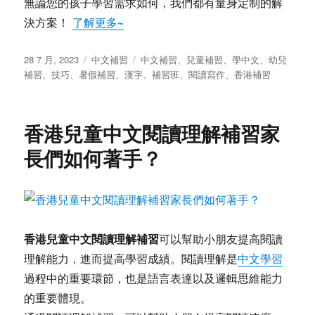
無論您的孩子學習需求如何，我們都有量身定制的解
決方案！
了解更多~
发
分
标
28 7 月, 2023
中文補習
中文補習
、
兒童補習
、
學中文
、
幼兒
布
类
签
補習
、
技巧
、
暑假補習
、
漢字
、
補習班
、
閱讀寫作
、
香港補習
于
香港兒童中文閱讀理解補習家
長們如何著手？
香港兒童中文閱讀理解補習
可以幫助小朋友提高閱讀
理解能力，進而提高學習成績。閱讀理解是
中文學習
過程中的重要環節，也是語言表達以及邏輯思維能力
的重要體現。