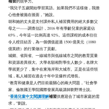
補習
的競爭力。
“我兒子五歲開始學習英語。如果我們不這樣做，我擔
心他會被拋在後面，”她說。
胡和她的丈夫是支付課外私人補習費用的絕大多數父
母之一——調查估計，2016 年有學齡兒童的家庭佔
65%，今年這一比例高達 92%。這些課程的成本往往
令人瞠目結舌，為一個價值超過 1500 億美元（1080
億英鎊）的行業做出了貢獻。
城鄉、省與省、一線城市與低線城市之間的教育質量
和資源差異很大。大學名額相對學生人數少，名牌大
學就更少了，集中在東海岸和大城市。正是在這些領
域，私人補習在過去十年中呈爆炸式增長。
“教育和健康是人們目前最關心的兩大問題，”社會學
家、倫敦國王學院國際發展高級講師劉野博士說。
香港兒童中文閱讀理解
補習
“
供應迎合了城市家庭的需
求，”劉說。