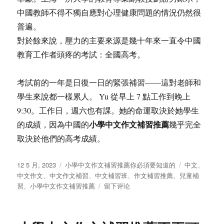
中國教師不得不獨自應對心理健康問題的情況仍然很
普遍。
對於餘來說，壓力的主要來源是幾十年來一直令中國
教育工作者頭疼的考試：全國高考。
考試前的一年是日復一日的緊張補習——這對老師和
學生來說都一樣累人。 Yu 從早上 7 點工作到晚上
9:30。工作日，週六也有課。她的命運取決於她學生
小學中文作文補習推薦
的成績，因為中國的
幾乎完全
取決於他們的高考成績。
发
分
标
12 5 月, 2023
小學中文作文補習推薦你必須要知道的
中文
、
布
类
签
中文作文
、
中文作文補習
、
中文補習班
、
作文補習推薦
、
兒童補
于
于
習
、
小學中文作文補習推薦
留下评论
小
學
中