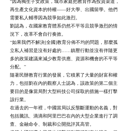
“因為獨生子女政策，城市家庭把教育作為投資渠道，
再生產文化資本的特權——好大學、出國留學。他們
需要私人輔導因為競爭如此激烈。
劉認為，在國家教育體系仍然不平等且競爭激烈的情
況下，改革不會自行奏效。
“如果我們不解決[全國]教育分佈不均的問題，那麼孤
立私人補習是沒有好處的……鎮壓行動並沒有伴隨更
多的政策建議來減少教育供應、資源和機會的不平等
分配。”
隨著民辦教育行業的發展，它積累了大量的財富和權
力，包括劉在內的觀察人士認為，該政策的第二個主
要目的是像當局對大型科技公司採取的措施一樣打擊
該行業。
在過去的一年裡，中國當局以反壟斷運動的名義，對
包括騰訊、滴滴和阿里巴巴在內的大型企業進行了調
查、金融命令、制裁和公開批評其高管。