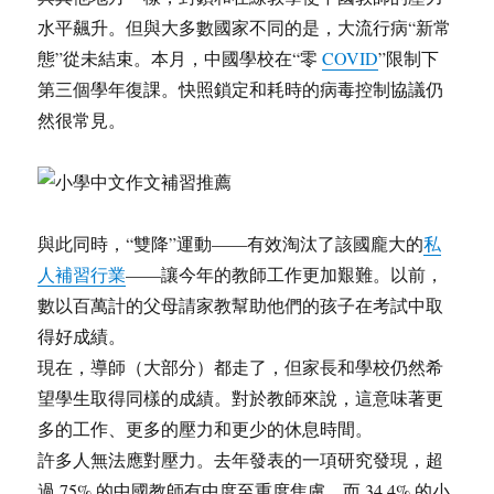
水平飆升。但與大多數國家不同的是，大流行病“新常
態”從未結束。本月，中國學校在“零
COVID
”限制下
第三個學年復課。快照鎖定和耗時的病毒控制協議仍
然很常見。
與此同時，“雙降”運動——有效淘汰了該國龐大的
私
人補習行業
——讓今年的教師工作更加艱難。以前，
數以百萬計的父母請家教幫助他們的孩子在考試中取
得好成績。
現在，導師（大部分）都走了，但家長和學校仍然希
望學生取得同樣的成績。對於教師來說，這意味著更
多的工作、更多的壓力和更少的休息時間。
許多人無法應對壓力。去年發表的一項研究發現，超
過 75% 的中國教師有中度至重度焦慮，而 34.4% 的小