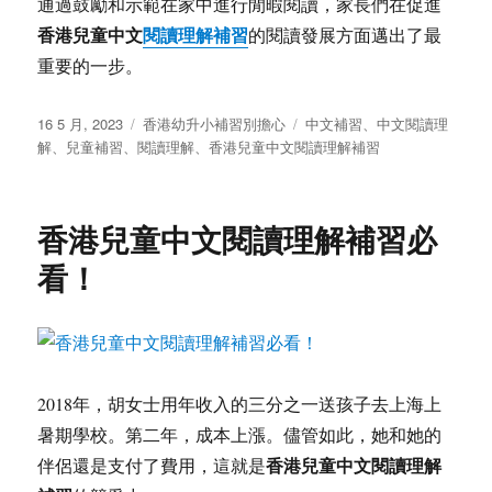
通過鼓勵和示範在家中進行閒暇閱讀，家長們在促進
香港兒童中文
閱讀理解補習
的閱讀發展方面邁出了最
重要的一步。
发
分
标
16 5 月, 2023
香港幼升小補習別擔心
中文補習
、
中文閱讀理
布
类
签
解
、
兒童補習
、
閱讀理解
、
香港兒童中文閱讀理解補習
于
香港兒童中文閱讀理解補習必
看！
2018年，胡女士用年收入的三分之一送孩子去上海上
暑期學校。第二年，成本上漲。儘管如此，她和她的
香港兒童中文閱讀理解
伴侶還是支付了費用，這就是