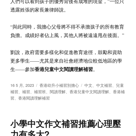
人們可以看到孩子的優秀背後有成堆的現金，”一位只
透露姓張的家長兼律師說。
“與此同時，我擔心父母將不得不承擔孩子的所有教育
負擔。成績好者佔上風，其他人將被遠遠甩在後面。”
劉說，政府需要多樣化和促進教育途徑，鼓勵和資助
更多學生——尤其是來自社會經濟地位較低地區的學
香港兒童中文閱讀理解補習
生——參加
。
发
分
标
16 5 月, 2023
香港幼升小補習別擔心
中文
、
中文補習
、
兒童
布
类
签
補習
、
補習
、
補習班
、
閱讀理解
、
香港兒童中文閱讀理解
、
香港補
于
習
、
香港閱讀理解補習
小學中文作文補習推薦心理壓
力有多大?