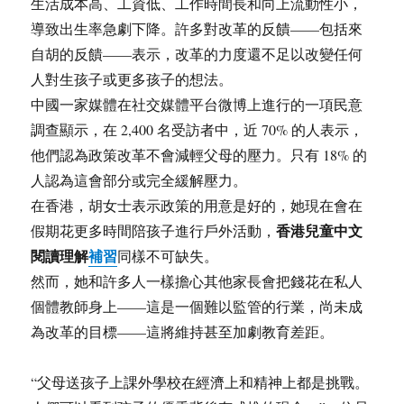
生活成本高、工資低、工作時間長和向上流動性小，
導致出生率急劇下降。許多對改革的反饋——包括來
自胡的反饋——表示，改革的力度還不足以改變任何
人對生孩子或更多孩子的想法。
中國一家媒體在社交媒體平台微博上進行的一項民意
調查顯示，在 2,400 名受訪者中，近 70% 的人表示，
他們認為政策改革不會減輕父母的壓力。只有 18% 的
人認為這會部分或完全緩解壓力。
在香港，胡女士表示政策的用意是好的，她現在會在
香港兒童中文
假期花更多時間陪孩子進行戶外活動，
閱讀理解
補習
同樣不可缺失。
然而，她和許多人一樣擔心其他家長會把錢花在私人
個體教師身上——這是一個難以監管的行業，尚未成
為改革的目標——這將維持甚至加劇教育差距。
“父母送孩子上課外學校在經濟上和精神上都是挑戰。